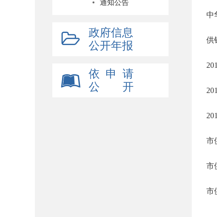
通知公告
中
政府信息
供
公开年报
2
依 申 请
公 开
2
2
市
市
市