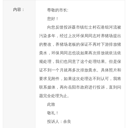
一
内容：
尊敬的市长:
步
您好！
提
向您反馈投诉聂市镇红士村石港组河流被
高
临
污染多年，经过上次环保局同志对养猪场提出
湘
的整改，养猪场老板的保证不再对下游排放猪
市
粪水，环保局同志也说如果再次排放就依法依
政
规处理，我们也同意了这个处理结果。但是保
府
证不到一个月就再多次排放粪水。具体照片和
科
要求见附件，如果这次处理达不到认可，我将
学
化、
联系媒体，再向岳阳市政府进行投诉，直到问
民
题完全处理为止。
主
此致
化
敬礼！
水
投诉人：余良
平，