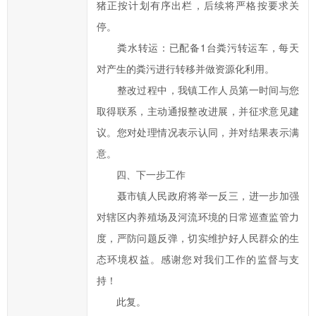
猪正按计划有序出栏，后续将严格按要求关
信
停。
件
粪水转运：已配备1台粪污转运车，每天
类
型；
对产生的粪污进行转移并做资源化利用。
信
整改过程中，我镇工作人员第一时间与您
箱
取得联系，主动通报整改进展，并征求意见建
填
议。您对处理情况表示认同，并对结果表示满
写
意。
中
四、下一步工作
标
聂市镇人民政府将举一反三，进一步加强
红
色
对辖区内养殖场及河流环境的日常巡查监管力
*
度，严防问题反弹，切实维护好人民群众的生
号
态环境权益。感谢您对我们工作的监督与支
的
持！
为
此复。
必