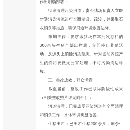
作出明确部署：
在
彻底清理污染河道：责令猪场负责人立即
提
对受污染河流进行全面清淤、疏浚，并采取石
交
灰消杀等措施，确保河道环境恢复达标。
信
限期关停：要求该猪场在本批次存栏的
件
的
300余头生猪全部出栏后，立即停止养殖活
时
动，从源头上消除污染隐患。针对当前养殖产
候，
生的粪污要做无公害处理，不可污染周边环
请
境。
根
三、整改成效，群众满意
据
截至当前，整改工作已取得阶段性成果
实
（相关整改照片详见附件）：
际
情
河道清理：已完成受污染河道的全面清理
况
和消杀工作，水体环境明显改善。
选
生猪出栏：已出栏生猪200余头，剩余生
择