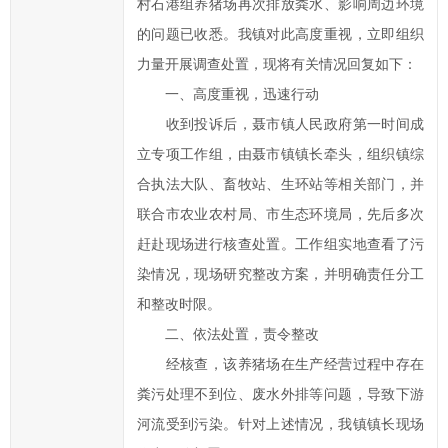
村石港组养猪场再次排放粪水、影响周边环境
湘
市
的问题已收悉。我镇对此高度重视，立即组织
政
力量开展调查处置，现将有关情况回复如下：
府
一、高度重视，迅速行动
的
收到投诉后，聂市镇人民政府第一时间成
发
立专项工作组，由聂市镇镇长牵头，组织镇综
展
合执法大队、畜牧站、生环站等相关部门，并
工
作
联合市农业农村局、市生态环境局，先后多次
提
赶赴现场进行核查处置。工作组实地查看了污
出
染情况，现场研究整改方案，并明确责任分工
意
和整改时限。
见
二、依法处置，责令整改
与
经核查，该养猪场在生产经营过程中存在
建
粪污处理不到位、废水外排等问题，导致下游
议；
2、
河流受到污染。针对上述情况，我镇镇长现场
您