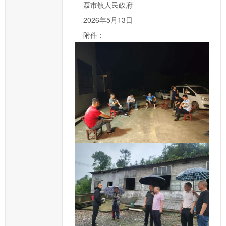
聂市镇人民政府
填
项；
2026年5月13日
您
附件：
的
信
件
提
交
后，
我
们
将
尽
快
转
给
相