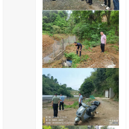
关
职
能
部
门
进
行
处
理
和
回
复。