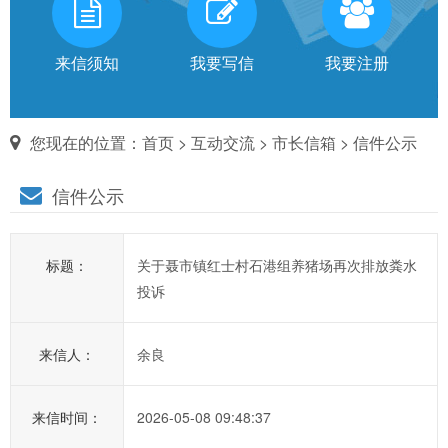
有
话
来信须知
我要写信
我要注册
对
您现在的位置：
首页
>
互动交流
>
市长信箱
> 信件公示
市
信件公示
长
说
标题：
关于聂市镇红士村石港组养猪场再次排放粪水
信
投诉
箱
说
来信人：
余良
明：
1、
为
来信时间：
2026-05-08 09:48:37
进