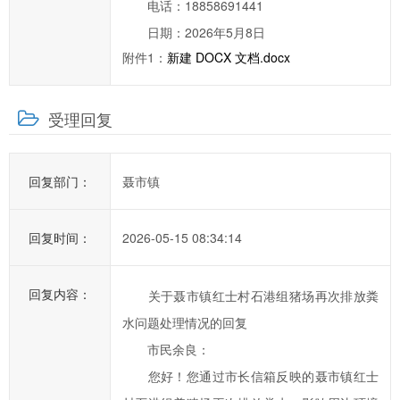
电话：18858691441
提
日期：2026年5月8日
高
办
附件1：
新建 DOCX 文档.docx
事
效
受理回复
率，
欢
迎
回复部门：
聂市镇
您
通
回复时间：
2026-05-15 08:34:14
过
市
长
回复内容：
关于聂市镇红士村石港组猪场再次排放粪
信
水问题处理情况的回复
箱
市民余良：
对
您好！您通过市长信箱反映的聂市镇红士
临