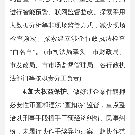
进行智能预警、联网监督整改。探索采用
大数据分析等非现场监管方式，减少现场
检查频次。探索建立涉企行政执法检查
“
白名单
”
。
(
市司法局牵头，市财政局、
市发改局、市市场
监督管理
局、各行政执
法部门等按
职责
分工负责
)
4.
加大权益保护。
做好涉企案件羁押
必要性审查和违法
“
查扣冻
”
监督，重点整
治以刑事手段插手干预经济纠纷、民事纠
纷，
未履行协作手续异地办案、
超协作范