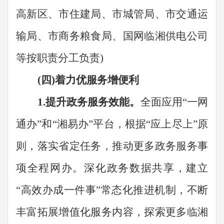
高新区、市住建局、市城管局、市交通运
输局、市商务粮食局、国网临湘供电公司
等按
职责
分工负责
)
(四)着力优服务增便利
1.
提升政务服务效能。
全面
应用
“一网
通办”和
“
湘易办
”
平台
，
根据
“应上尽上”原
则，落实省定任务，推动更多政务服务事
项全程网办。
深化政务数据共享，建立
“
高效办成一件事
”
常态化推进机制，
不断
丰富拓展增值化服务内容，
探索更多临湘