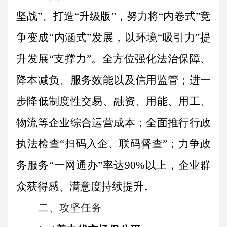
坚战
”
、打造
“
升级版
”
，努力将
“
内卷式
”
竞
争变成
“
内涵式
”
发展
，
以环境
“
吸引力
”
提
升发展
“
支撑力
”
。
全方位强化法治保障、
降本减负、服务效能
以及信用监管；
进一
步降低制度性交易、融资、用能、用工
、
物流
等企业综合运营成本
；全面推行
行政
执法检查
“
扫码入企、联码督查
”
；
力争政
务服务
“
一网通办
”
率达
90%
以上
，
企业群
众获得感、满意度持续提升。
二、攻坚任务