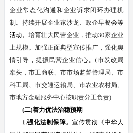
企业常态化沟通和企业诉求闭环办理机
制。持续开展企业家沙龙、政企早餐
会等
活动。
培育壮大民营企业，推动
30
家企业
上规模。加强
正面典型宣传推广，强化
舆
情引
导
，提振民营企
业信心。
(
市发改
局
牵头，市工商联、市市场
监督管理
局、市
科工
局、市交通
运输
局、市农业农
村局
、
市地方金融服务中心
按
职责
分工负责
)
(二)着力优法治稳预期
1.
强化法制保障。
宣传贯彻《中华人