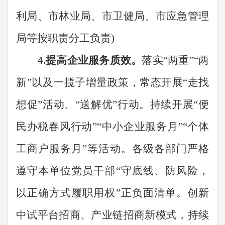
利局、市林业局、市卫健局、市应急管理
局等
按
职责
分工负责
)
4.
提高企业服务质效。
落实
“
两重
”“
两
新
”
以及一揽子增量政策，常态开展
“
走找
想促
”
活动、
“
送解优
”
行动。持续开展
“
便
民办税春风行动
”“
中小企业服务月
”“
个体
工商户服务月
”
等活动。各级各部门严格
遵守本单位党员干部
“
守底线、防风险
，
以正确方式履职用权
”
正负面清单。创新
中试平台招商、产业链招商新模式，持续