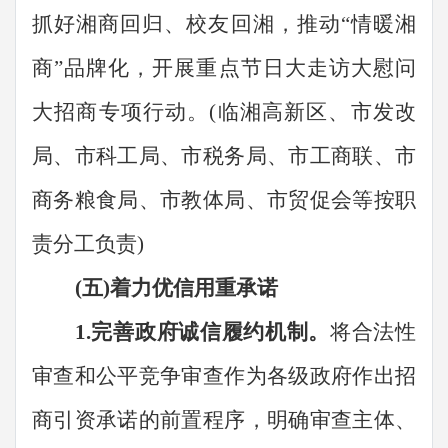
抓好湘商回归、校友回湘
，
推动
“
情暖湘
商
”
品牌化
，
开展重点节日大走访大慰
问
大招商专项行动。
(
临湘高新区、
市发改
局、市科工局、市税务局、市工商联、市
商务粮食局、
市教体局、市贸促会
等按
职
责
分工负责
)
(五)着力优信用重承诺
1.
完善政府诚信履约机制。
将合法性
审查和公平竞争审查作为各级政府作出招
商引资承诺的前置程序，明确审查主体、