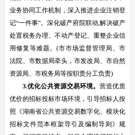
业务协同工作机制，深入推进企业注销登
记
“
一件事
”
。深化破产府院联动
,
解决破产
处置税务办理、不动产登记、重整企业信
用修复等难题。
(
市市场
监督管理
局、市
法院
、
市数据局牵头，市发改
局、
市
自然
资源
局
、
市税务局等按
职责
分工负责
)
3.
优化公共资源交易环境。
营造优质
优价的招标投标市场环境，引导招标人按
照《湖南省公共资源交易数字化、模块化
招标文件范本框架导引及编制导则》规