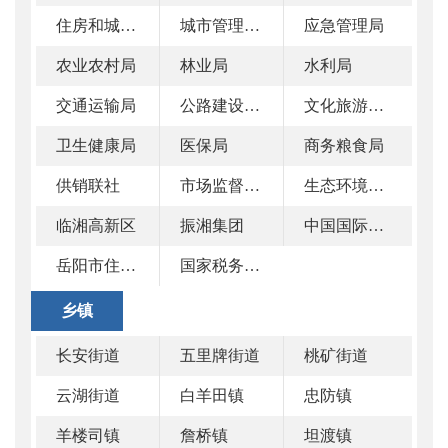
住房和城乡建设局
城市管理和综合执法局
应急管理局
农业农村局
林业局
水利局
交通运输局
公路建设和养护中心
文化旅游广电局
卫生健康局
医保局
商务粮食局
供销联社
市场监督管理局
生态环境局临湘分局
临湘高新区
振湘集团
中国国际贸易促进委员会临湘市委员会
岳阳市住房公积金管理中心临湘市管理部
国家税务总局临湘市税务局
乡镇
长安街道
五里牌街道
桃矿街道
云湖街道
白羊田镇
忠防镇
羊楼司镇
詹桥镇
坦渡镇