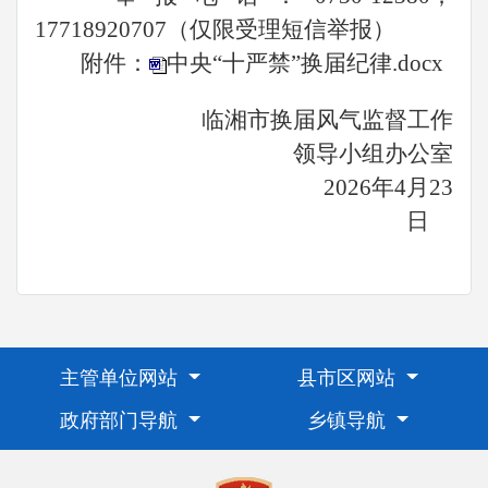
17718920707
（仅限受理短信举报）
附件：
中央“十严禁”换届纪律.docx
临湘
市换届风气监督
工作
领导
小组办公室
2026年
4
月
2
3
日
主管单位网站
县市区网站
政府部门导航
乡镇导航