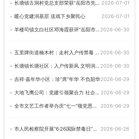
长塘镇古洞村党总支部荣获“岳阳市先进基层党组织”称号
2026-07-01
暖心党建润基层 送戏下乡聚民心
2026-07-01
羊楼司镇文白社区邓海霞获评“岳阳市优秀党务工作者”
2026-06-30
五里牌街道楠木村：走村入户传禁毒 凝心聚力守村居
2026-06-30
长塘镇长塘社区：入户传新风 文明润民心
2026-06-30
吉祥·嘉年华小区：珍“席”年华 不负韶华
2026-06-29
大地飞鹰公司：党建引领聚合力 社企同行践初心
2026-06-29
全市文艺工作者举办庆“七一”颂党恩文艺演出活动
2026-06-29
市人民检察院开展“6·26国际禁毒日”宣传活动
2026-06-26