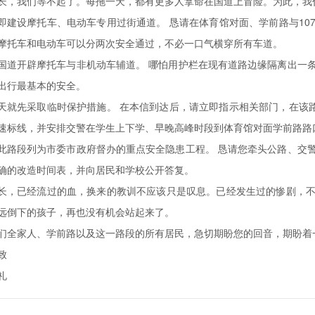
长，我们等不起了。每拖一天，都有更多人拿命在国道上冒险。为此，我
即建设摩托车、电动车专用过街通道。 恳请在体育馆对面、学前路与10
摩托车和电动车可以分两次安全通过，不必一口气横穿所有车道。
国道开辟摩托车与非机动车辅道。 哪怕用护栏在现有道路边缘隔离出一
出行最基本的安全。
天就先采取临时保护措施。 在本信到达后，请立即指示相关部门，在该路
速标线，并安排交警在学生上下学、早晚高峰时段到体育馆对面学前路路
此路段列为市委市政府督办的重点安全隐患工程。 恳请您牵头公路、交
确的改造时间表，并向居民和学校公开答复。
长，已经流过的血，换来的教训不应该只是叹息。已经发生过的惨剧，
远倒下的孩子，再也没有机会站起来了。
们全家人、学前路以及这一路段的所有居民，急切期盼您的回音，期盼着
致
礼