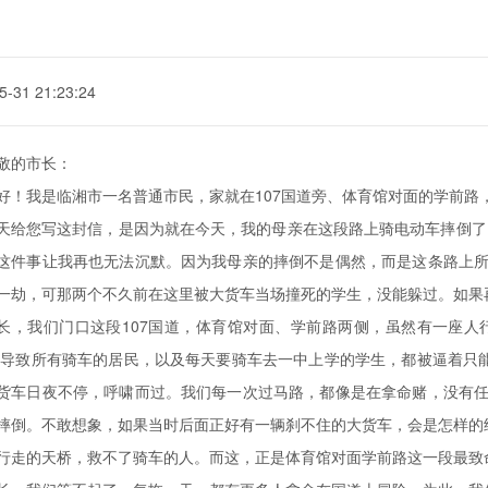
5-31 21:23:24
敬的市长：
好！我是临湘市一名普通市民，家就在107国道旁、体育馆对面的学前路
天给您写这封信，是因为就在今天，我的母亲在这段路上骑电动车摔倒了
这件事让我再也无法沉默。因为我母亲的摔倒不是偶然，而是这条路上
一劫，可那两个不久前在这里被大货车当场撞死的学生，没能躲过。如果
长，我们门口这段107国道，体育馆对面、学前路两侧，虽然有一座
这导致所有骑车的居民，以及每天要骑车去一中上学的学生，都被逼着只能
货车日夜不停，呼啸而过。我们每一次过马路，都像是在拿命赌，没有
摔倒。不敢想象，如果当时后面正好有一辆刹不住的大货车，会是怎样的
行走的天桥，救不了骑车的人。而这，正是体育馆对面学前路这一段最致