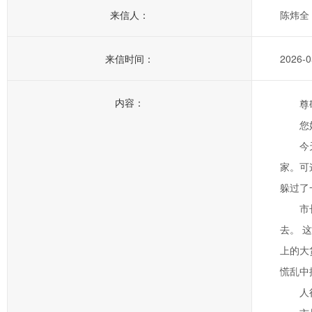
来信人：
陈炜全
来信时间：
2026-0
内容：
尊
您
今
家。可
躲过了
市
去。 
上的大
慌乱中
人