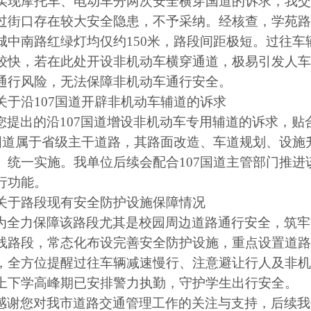
实现摩托车、电动车分两次安全横穿国道的诉求，我交
过街口存在较大安全隐患，不予采纳。经核查，学苑路与
城中南路红绿灯均仅约150米，路段间距极短。过往
较快，若在此处开设非机动车横穿通道，极易引发人车
通行风险，无法保障非机动车通行安全。
关于沿
107国道开辟非机动车辅道的诉求
您提出的沿
107国道增设非机动车专用辅道的诉求，
7国道属于省级主干道路，其路面改造、车道规划、设
、统一实施。我单位后续
会
配合
107国道主管部门
推进
行功能。
关于路段现有安全防护设施保障情况
为全力保障该路段尤其是校园周边道路通行安全，筑牢
线路段，常态化布设完善安全防护设施，重点设置道路
，全方位提醒过往车辆减速慢行、注意避让行人及非机
上下学高峰期已安排警力执勤，
守护
学生
出行安全。
感谢您对我市道路交通管理工作的关注与支持，后续我