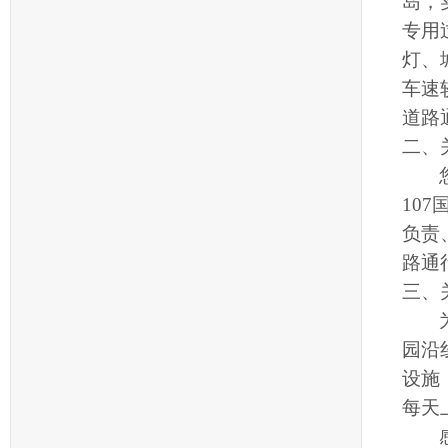
岛，
专用
灯、
车速
道路
二、
10
负责
路通
三、
园沿
设施
每天