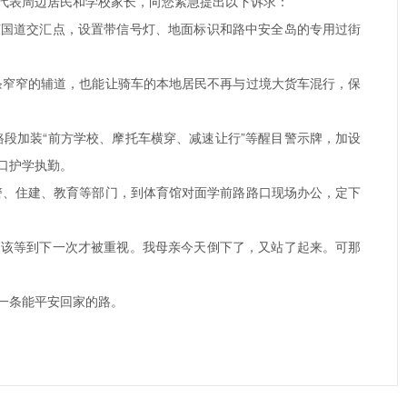
代表周边居民和学校家长，向您紧急提出以下诉求：
7国道交汇点，设置带信号灯、地面标识和路中安全岛的专用过街
条窄窄的辅道，也能让骑车的本地居民不再与过境大货车混行，保
段加装“前方学校、摩托车横穿、减速让行”等醒目警示牌，加设
口护学执勤。
警、住建、教育等部门，到体育馆对面学前路路口现场办公，定下
不该等到下一次才被重视。我母亲今天倒下了，又站了起来。可那
一条能平安回家的路。