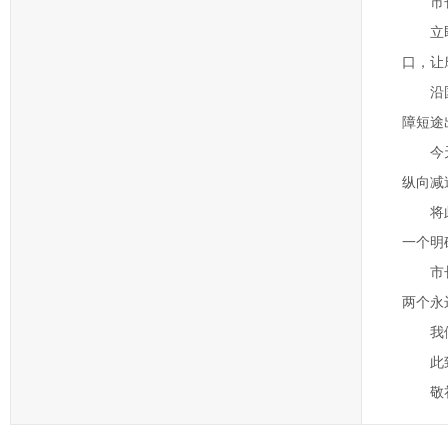
市
立
口，让
沿
障短途
今
纵向减
将
一个明
市
两个永
我
此
敬