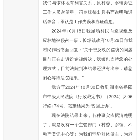
湘
我们与该林地有利害关系，原村委、乡镇办证
市
工作人员谢望星、冯良球都出具书面说明和通
政
话录音，承认是工作失误和办证疏忽。
府
2024年10月18日我屋场村民向巡视组反
的
应林地被侵占一事，长塘镇政府10月29日向我
发
村民作出书面回复：“关于您反映的信访的问题
展
工
目前正在走诉讼途径解决，我镇也支持您的处
作
理方式，目前法院判决结果还没有出来，请您
提
耐心等待法院结果。”
出
我方于2024年10月30日收到湖南省岳阳
意
市中级人民法院《行政裁定书》（2024）湘06
见
行终174号。裁定结果为“驳回上诉”。
与
现在法院结果出来，各种事实依据清楚明
建
议；
了，就是没有一个主管部门（村委、乡镇、不
2、
动产登记中心等）为我们弱势群体做主，为老
您