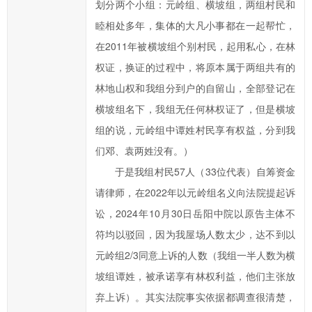
划分两个小组：元岭组、横坡组，两组村民和
提
睦相处多年，集体的大凡小事都在一起帮忙，
高
办
在2011年被横坡组个别村民，起用私心，在林
事
权证，换证的过程中，将原本属于两组共有的
效
林地山权和我组分到户的自留山，全部登记在
率，
横坡组名下，我组无任何林权证了，但是横坡
欢
组的说，元岭组中谭姓村民享有权益，分到我
迎
们邓、袁两姓没有。）
您
通
于是我组村民57人（33位代表）自筹资金
过
请律师，在2022年以元岭组名义向法院提起诉
市
讼，2024年10月30日岳阳中院以原告主体不
长
符均以驳回，因为我屋场人数太少，达不到以
信
元岭组2/3同意上诉的人数（我组一半人数为横
箱
坡组谭姓，被承诺享有林权利益，他们主张放
对
弃上诉）。其实法院事实依据都调查很清楚，
临