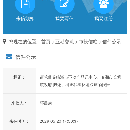
有
话
来信须知
我要写信
我要注册
对
您现在的位置：
首页
>
互动交流
>
市长信箱
> 信件公示
市
信件公示
长
说
标题：
请求督促临湘市不动产登记中心、临湘市长塘
信
镇政府 归还、纠正我组林地权证的报告
箱
说
来信人：
邓昌焱
明：
1、
为
来信时间：
2026-05-20 14:50:37
进