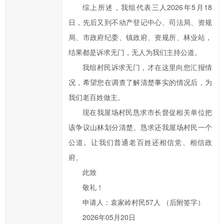
填
综上所述，我组代表三人2026年5月18
项；
日，先后又到不动产登记中心、司法局、资规
您
局、市政府纪委、镇政府、资规所、林业站，
的
结果都是诉求无门，无人为我们主持公道。
信
我组村民诉求无门，才在这里向您汇报情
件
况，希望您在调查了解清楚事实的情况后，为
提
我们老百姓做主。
交
后，
现在我屋场村民恳求市长督促相关单位把
我
该争议山林划分清楚。恳求还我屋场村民一个
们
公道。让我们普通老百姓还相信党、相信政
将
府。
尽
此致
快
敬礼！
转
给
申请人：袁家岭村民57人 （后附签字）
相
2026年05月20日