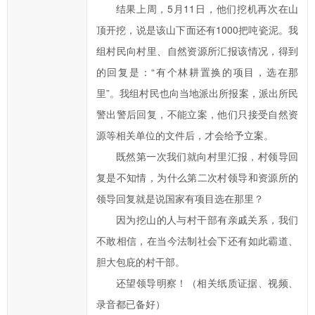
结果上周，5月11日，他们挖机再次在山
信
顶开挖，说是该山下面还有1000把吨瓷泥。我
件
类
组村民向村里、自然资源所汇报该情况，得到
型；
的回复是：“有个林耕置换的项目，选在那
信
里”。我组村民也向当地派出所报案，派出所民
箱
警出警后回复，不能立案，他们只接受自然资
填
源等相关单位的文件后，才会给予立案。
写
既然第一次我们就向村里汇报，村领导回
中
复是不知情，为什么第二次村领导和资源所的
标
红
领导回复就是说国家有项目选在那里？
色
因为挖山的人与村干部有亲戚关系，我们
*
不敢相信，在当今法制社会下还有如此霸道、
号
胆大包庇的村干部。
的
还望领导明察！（相关纸质证据、视频、
为
录音都已备好）
必