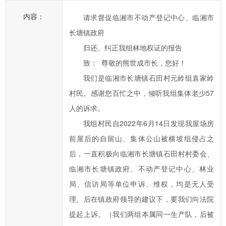
一
内容：
请求督促临湘市不动产登记中心、临湘市
步
长塘镇政府
提
归还、纠正我组林地权证的报告
高
临
致： 尊敬的熊世成市长，您好！
湘
我们是临湘市长塘镇石田村元岭组袁家岭
市
村民。感谢您百忙之中，倾听我组集体老少57
政
人的诉求。
府
我组村民自2022年6月14日发现我屋场房
科
前屋后的自留山、集体公山被横坡组侵占之
学
化、
后，一直积极向临湘市长塘镇石田村村委会、
民
临湘市长塘镇政府、不动产登记中心、林业
主
局、信访局等单位申诉、维权，均是无人受
化
理。后在镇政府领导的建议下，要我们向法院
水
提起上诉。（我们两组本属同一生产队，后被
平，