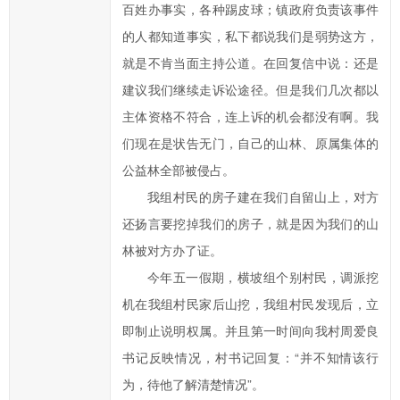
百姓办事实，各种踢皮球；镇政府负责该事件
在
的人都知道事实，私下都说我们是弱势这方，
提
就是不肯当面主持公道。在回复信中说：还是
交
建议我们继续走诉讼途径。但是我们几次都以
信
件
主体资格不符合，连上诉的机会都没有啊。我
的
们现在是状告无门，自己的山林、原属集体的
时
公益林全部被侵占。
候，
我组村民的房子建在我们自留山上，对方
请
还扬言要挖掉我们的房子，就是因为我们的山
根
林被对方办了证。
据
今年五一假期，横坡组个别村民，调派挖
实
际
机在我组村民家后山挖，我组村民发现后，立
情
即制止说明权属。并且第一时间向我村周爱良
况
书记反映情况，村书记回复：“并不知情该行
选
为，待他了解清楚情况”。
择