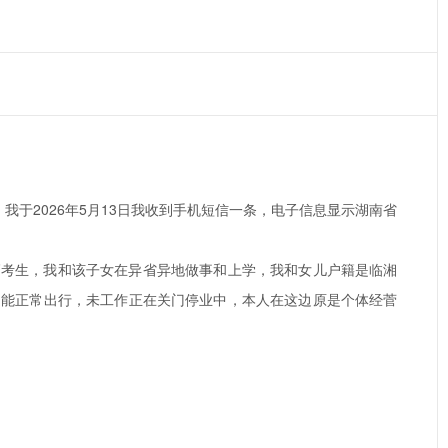
方，我于2026年5月13日我收到手机短信一条，电子信息显示湖南省
高考生，我和该子女在异省异地做事和上学，我和女儿户籍是临湘
不能正常出行，未工作正在关门停业中，本人在这边原是个体经菅