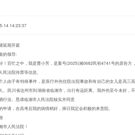
5-14 14:23:37
请延期开庭
敬的领导:
好！百忙之中，我是曹小芳，是案号(2025)湘0682民初4741号的原告
人民法院传票等信息。
个人由于有特殊事件，是医疗外伤住院出院事故和有自己的女儿是高三
人。四川省达州市到湖南省临湘市，出行有远距离。我外伤至今未好，
酒行业。恳请临湘市人民法院核实并同意
的申请，在高考后我的病情稍好，择日我定会积极的来贵院。
致
湘市人民法院！