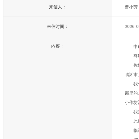
来信人：
曹小芳
来信时间：
2026-0
内容：
申
尊
你
临湘市
我
那里的
小作坊
我
此
临