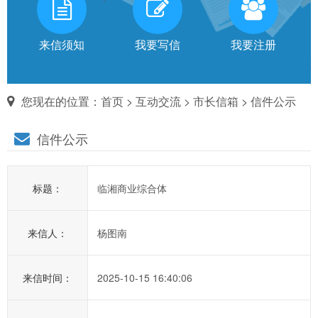
有
话
来信须知
我要写信
我要注册
对
您现在的位置：
首页
>
互动交流
>
市长信箱
> 信件公示
市
信件公示
长
说
标题：
临湘商业综合体
信
箱
来信人：
杨图南
说
明：
1、
来信时间：
2025-10-15 16:40:06
为
进