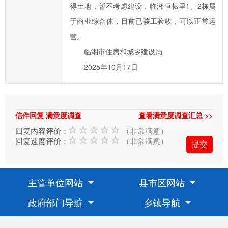
湘
得土地，暂不考虑建设，临湘恒耘里1、2栋属
市
于商业综合体，目前已骏工验收，可以正常运
政
营。
府
临湘市住房和城乡建设局
的
2025年10月17日
发
展
工
作
信件回复 满意度调查
查看满意度调查汇总 >>
提
回复内容评价：
（非常满意）
出
回复速度评价：
（非常满意）
意
见
与
主管单位网站
县市区网站
建
政府部门导航
乡镇导航
议；
2、
您