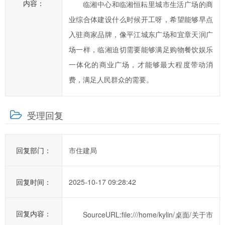
内容：
临湘中心和临湘恒耘里城市生活广场的商
一
业综合体建设什么时候开工呀，希望能够早点
步
入驻商家品牌，像平江城东广场和宜章天润广
提
高
场一样，临湘迫切需要能够满足购物餐饮娱乐
临
一体化的商业广场，才能够最大程度带动消
湘
费，满足人民群众的需要。
市
政
府
受理回复
科
学
回复部门：
市住建局
化、
民
主
回复时间：
2025-10-17 09:28:42
化
水
回复内容：
SourceURL:file:///home/kylin/桌面/关于市
平，