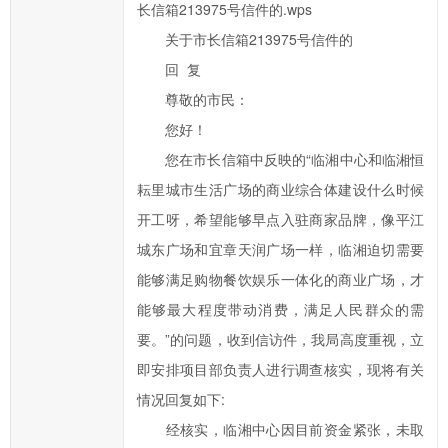
长信箱213975号信件的.wps
提
高
关于市长信箱213975号信件的
办
回 复
事
尊敬的市民：
效
您好！
率，
您在市长信箱中反映的“临湘中心和临湘恒
欢
耘里城市生活广场的商业综合体建设什么时候
迎
您
开工呀，希望能够早点入驻商家品牌，像平江
通
城东广场和宜章天润广场一样，临湘迫切需要
过
能够满足购物餐饮娱乐一体化的商业广场，才
市
能够最大程度带动消费，满足人民群众的需
长
要。”的问题，收到信访件，我局高度重视，立
信
即安排项目部负责人进行调查核实，现将有关
箱
情况回复如下:
对
临
经核实，临湘中心因目前资金紧张，未取