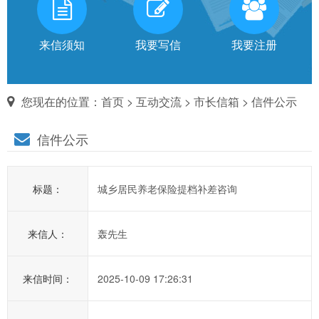
有
话
来信须知
我要写信
我要注册
对
您现在的位置：
首页
>
互动交流
>
市长信箱
> 信件公示
市
信件公示
长
说
标题：
城乡居民养老保险提档补差咨询
信
箱
来信人：
轰先生
说
明：
1、
来信时间：
2025-10-09 17:26:31
为
进