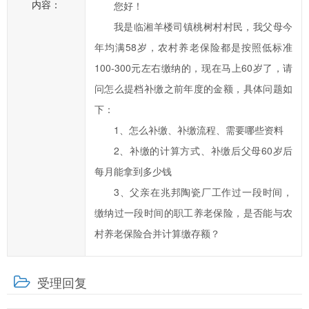
内容：
您好！
一
我是临湘羊楼司镇桃树村村民，我父母今
步
年均满58岁，农村养老保险都是按照低标准
提
高
100-300元左右缴纳的，现在马上60岁了，请
临
问怎么提档补缴之前年度的金额，具体问题如
湘
下：
市
1、怎么补缴、补缴流程、需要哪些资料
政
2、补缴的计算方式、补缴后父母60岁后
府
每月能拿到多少钱
科
学
3、父亲在兆邦陶瓷厂工作过一段时间，
化、
缴纳过一段时间的职工养老保险，是否能与农
民
村养老保险合并计算缴存额？
主
化
受理回复
水
平，