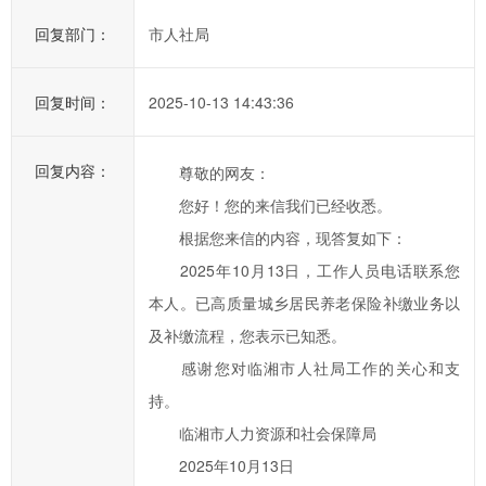
提
回复部门：
市人社局
高
办
事
回复时间：
2025-10-13 14:43:36
效
率，
回复内容：
尊敬的网友：
欢
您好！您的来信我们已经收悉。
迎
您
根据您来信的内容，现答复如下：
通
2025年10月13日，工作人员电话联系您
过
本人。已高质量城乡居民养老保险补缴业务以
市
及补缴流程，您表示已知悉。
长
感谢您对临湘市人社局工作的关心和支
信
持。
箱
临湘市人力资源和社会保障局
对
临
2025年10月13日