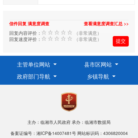
湘
市
政
信件回复 满意度调查
查看满意度调查汇总 >>
府
回复内容评价：
（非常满意）
的
回复速度评价：
（非常满意）
发
展
工
主管单位网站
县市区网站
作
提
政府部门导航
乡镇导航
出
意
见
与
建
议；
主办：临湘市人民政府
承办：临湘市数据局
2、
备案证编号：湘ICP备14007481号
网站标识码：4306820004
您