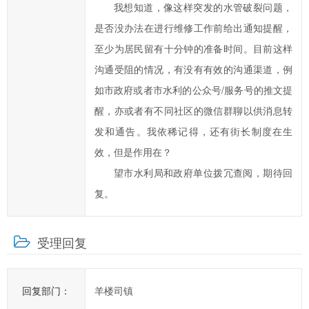
我想知道，像这样突发的水管破裂问题，
提
高
是否没办法在进行维修工作前给出通知提醒，
办
至少为居民留有十分钟的准备时间。目前这样
事
沟通受阻的情况，有没有有效的沟通渠道，例
效
如市政府或者市水利的公众号/服务号的推文提
率，
醒，亦或者有不同社区的微信群聊以供消息转
欢
发和通告。我依稀记得，还有街长制度在生
迎
您
效，但是作用在？
通
望市水利局和政府单位拨冗查阅，期待回
过
复。
市
长
受理回复
信
箱
对
回复部门：
羊楼司镇
临