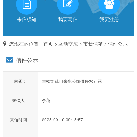
有
话
来信须知
我要写信
我要注册
对
您现在的位置：
首页
>
互动交流
>
市长信箱
> 信件公示
市
信件公示
长
说
标题：
羊楼司镇自来水公司供停水问题
信
箱
来信人：
余蓓
说
明：
1、
来信时间：
2025-09-10 09:15:57
为
进