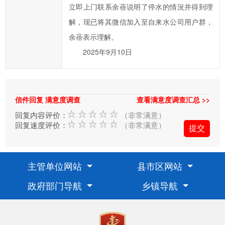
立即上门联系余蓓说明了停水的情況并得到理
在
解，现已将其微信加入至自来水公司用户群，
提
余蓓表示理解。
交
信
2025年9月10日
件
的
时
信件回复 满意度调查
查看满意度调查汇总 >>
候，
回复内容评价：
（非常满意）
请
回复速度评价：
（非常满意）
根
据
实
主管单位网站
县市区网站
际
情
政府部门导航
乡镇导航
况
选
择