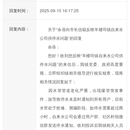
湘
市
回复时间：
2025-09-10 16:17:25
政
府
回复内容：
关于“余蓓向市长信箱反映羊楼司镇自来水
的
公司供停水问题”的回复
发
展
余蓓：
工
您好！收到您反映“羊楼司镇自来水公司供
作
停水问题”的来信后，我镇党委、政府高度重
提
视，立即组织镇相关领导进行核实核查，现将
出
相关情况回复如下：
意
因水管管道老化严重，出现爆管突发事
见
件，故导致停水未及时通知到所有用户，目前
与
建
水管处于抢修、测漏阶段。如停水需要超过两
议；
小时，自来水公司会通过用户群、社区村组微
2、
信群发送停水通知。收到投诉后我镇相关人员
您