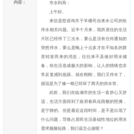
内容：
市水利局：
一
上午好。
步
来信是想咨询关于羊楼司自来水公司的给
提
高
停水相关问题。近半个月来，我所居住的生活
临
片区已经停了三次水，要么是没有任何通知的
湘
突然停水，要么是晚上十点多才在不知名的群
市
里转发而来的消息，往往来不及做好用水储
政
备，给生活造成极大的影响，让人的情绪也非
府
常反复感到急躁。就在刚刚，我们又停水了，
科
学
据说是为了修一根已经坏了两天的供水管。
化、
此前，我们在临湘市的生活一直舒心又舒
民
适，生活方面得到了政府春风化雨般的照拂，
主
是宁静的。但是最近这段时间，是不是出现了
化
什么问题，导致占居民生活基础性地位的用水
水
需求频频短路，我们该怎么做呢？
平，