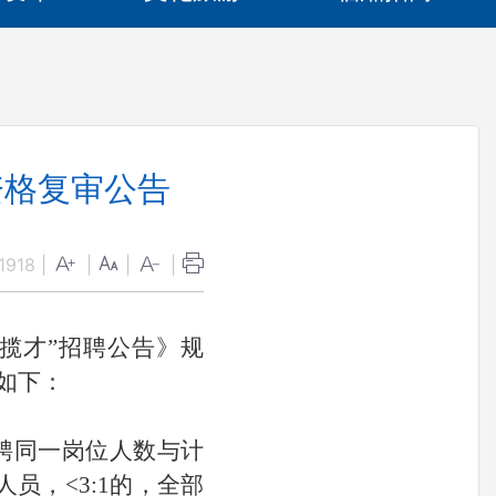
资格复审公告
1918
|
|
|
|
海揽才”招聘公告》规
公告如下：
聘同一岗位人数与计
员，<3:1的，全部