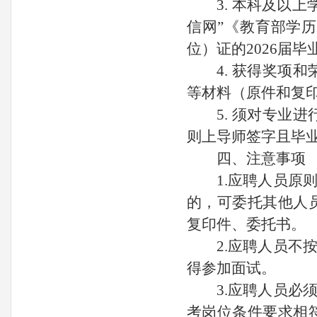
3. 本科及以
信网”《教育部学
位）证的2026届
4. 获得奖
等材料（原件和复
5. 须对专
则上导师签字且毕
四、注意事项
1.应聘人员
的，可委托其他人
复印件、委托书。
2.应聘人员
得参加面试。
3.应聘人员
考岗位条件要求相