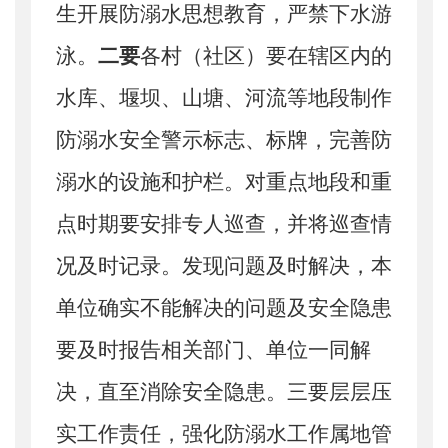
生开展防溺水思想教育，严禁下水游
泳。
二
要
各村（社区）要
在辖区内
的
水库、堰坝、山塘、河流等地段制作
防溺水安全警示标志、标牌，完善防
溺水的设施和护栏。
对
重点地段和重
点时期要
安排
专人巡查，并
将
巡查
情
况及时
记录。
发现问题及时解决，本
单位确实不能解决的问题及安全隐患
要及时报告相关部门、单位一同解
决，直至消除安全隐患。
三要
层层压
实工作责任，强化防
溺水
工作属地管