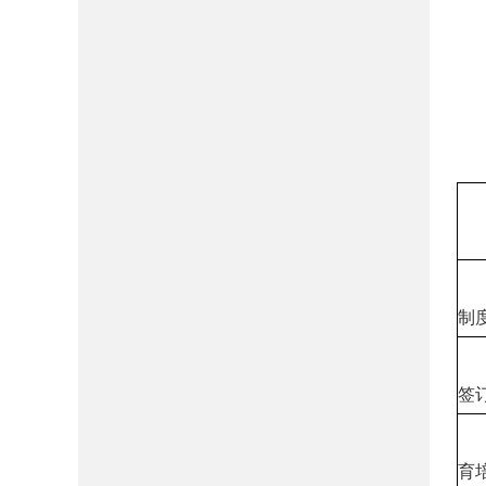
制
签
育