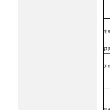
患
额
矛