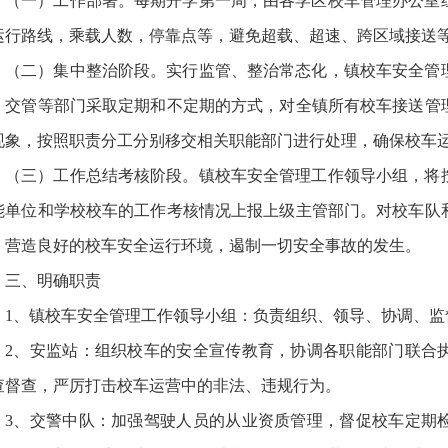
（一）工作部署。每期开学第一周，由各学区校车管理办公室
运行路线，乘载人数，停靠点等，避免超载、超速、跨区域接送
（二）集中整治阶段。实行监管、整治常态化，镇校车安全管
、交管等部门采取定期和不定期的方式，对全镇所有校车接送管
现象，按照职责分工分别移交相关职能部门进行处理，确保校车
（三）工作总结考核阶段。镇校车安全管理工作领导小组，将
能单位和学校校车的工作考核情况上报上级主管部门。对校车队
。营造良好的校车安全运行环境，遏制一切安全事故的发生。
三、明确职责
1、镇校车安全管理工作领导小组：负责组织、领导、协调、监
2、安监站：组织校车的安全宣传教育，协调各职能部门联合
查督查，严厉打击校车运营中的非法、违规行为。
3、交警中队：加强驾驶人员的从业资质管理，督促校车定期