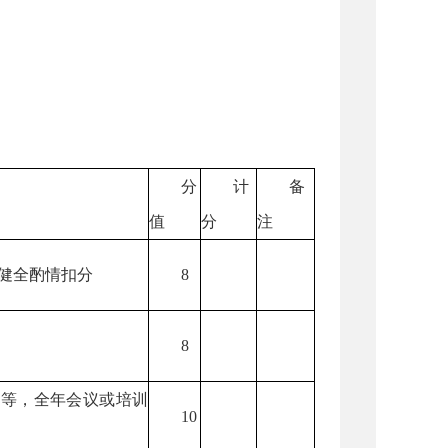
分
计
备
值
分
注
健全酌情扣分
8
8
案等，全年会议或培训
10