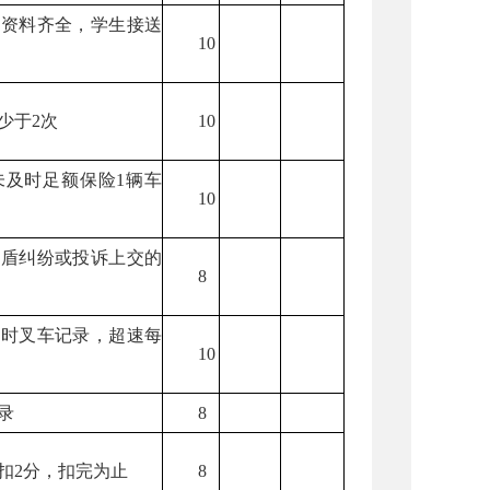
，资料齐全，学生接送
10
少于2次
10
未及时足额保险1辆车
10
矛盾纠纷或投诉上交的
8
平时叉车记录，超速每
10
录
8
扣2分，扣完为止
8