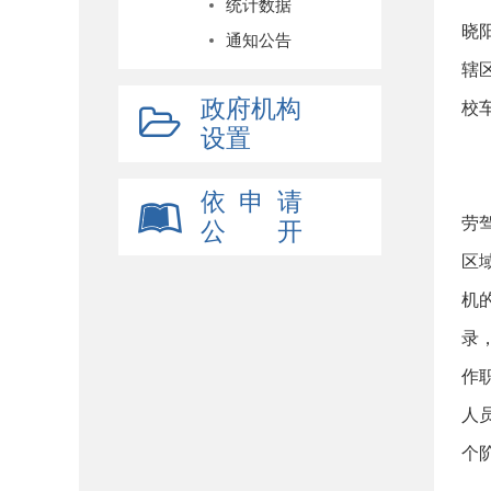
统计数据
晓
通知公告
辖
政府机构
校
设置
依 申 请
劳
公 开
区
机
录
作
人
个