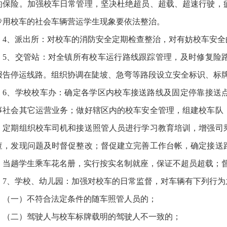
的保险。加强校车日常管理，坚决杜绝超员、超载、超速行驶，
专用校车的社会车辆营运学生现象要依法整治。
4、派出所：对校车的消防安全定期检查整治，对有妨校车安全
5、交管站：对全镇所有校车运行路线跟踪管理，及时修复险
报告停运线路。组织协调在陡坡、急弯等路段设立安全标识、标
6、学校校车办：确定各学区内校车接送路线及固定停靠接送
事社会其它运营业务；做好辖区内的校车安全管理，组建校车队
；定期组织校车司机和接送照管人员进行学习教育培训，增强司
查，发现问题及时督促整改；督促建立完善工作台帐，确定接送
、当趟学生乘车花名册，实行按实名制就座，保证不超员超载；
7、学校、幼儿园：加强对校车的日常监督，对车辆有下列行为
（一）不符合法定条件的随车照管人员的；
（二）驾驶人与校车标牌载明的驾驶人不一致的；