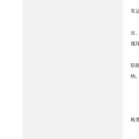
车
出
规
职
钩
检