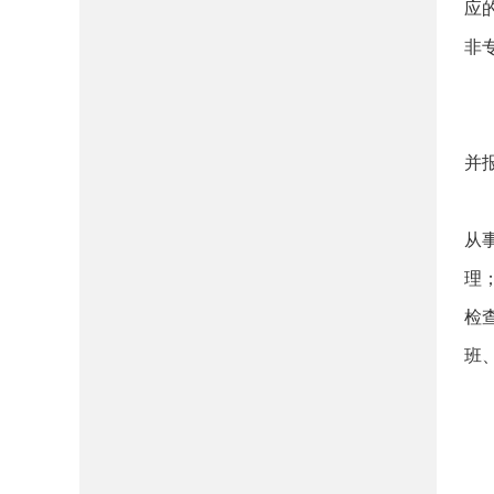
应
非
并
从
理
检
班