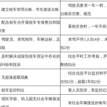
驾驶员要求一车一档
建立校车管理台账，学生接送台账
台账应完整、规范
配合校车办开展校车专项整治和隐
看相关资料，一年不得
排查
驾驶员、准驾相符、车辆达标，足
准驾不符1人扣4分，
保险
扣2分
及时解决或报告校车营运中存在的
结合平时工作考核，
盾纠纷和投诉
酌情扣分
结合信息平台监控和
无超速超载现象
次扣2分，超载1车扣2分
校车监控到位
看人员安排，查监控记
辖区学校、幼儿园无社会车辆接送
有社会车辆接送的每车