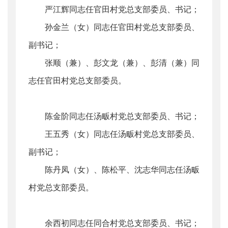
严江辉同志任官田村党总支部委员、书记；
孙金兰（女）同志任官田村党总支部委员、
副书记；
张顺（兼）、彭文龙（兼）、彭清（兼）同
志任官田村党总支部委员。
陈金阶同志任汤畈村党总支部委员、书记；
王五秀（女）同志任汤畈村党总支部委员、
副书记；
陈丹凤（女）、陈松平、沈志华同志任汤畈
村党总支部委员。
余西初同志任同合村党总支部委员、书记；