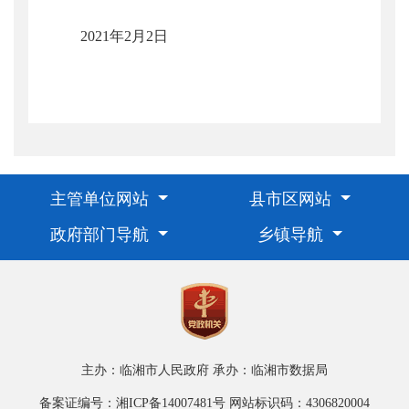
2021年2月2日
主管单位网站
县市区网站
政府部门导航
乡镇导航
主办：临湘市人民政府
承办：临湘市数据局
备案证编号：湘ICP备14007481号
网站标识码：4306820004