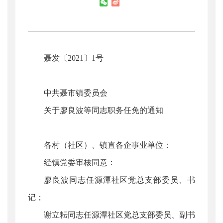
聂发〔2021〕1号
中共聂市镇委员会
关于廖良波等同志职务任免的通知
各村（社区）、镇直各企事业单位：
经镇党委审核同意：
廖良波同志任源潭社区党总支部委员、书
记；
谢立耘同志任源潭社区党总支部委员、副书