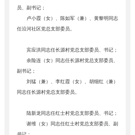
员、副书记；
卢小霞（女）、陈如军（兼）、黄黎明同志
任沿河社区党总支部委员。
宾应洪同志任长源村党总支部委员、书记；
余险连（女）同志任长源村党总支部委员、
副书记；
刘猛（兼）、李红霞（女）、胡细红（兼）
同志任长源村党总支部委员。
陆新龙同志任红士村党总支部委员、书记；
谢维（女）同志任红士村党总支部委员、副
书记；