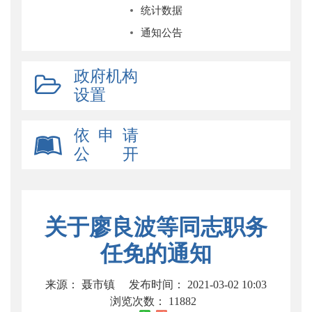
统计数据
通知公告
政府机构
设置
依 申 请
公 开
关于廖良波等同志职务
任免的通知
来源： 聂市镇
发布时间： 2021-03-02 10:03
浏览次数：
11882