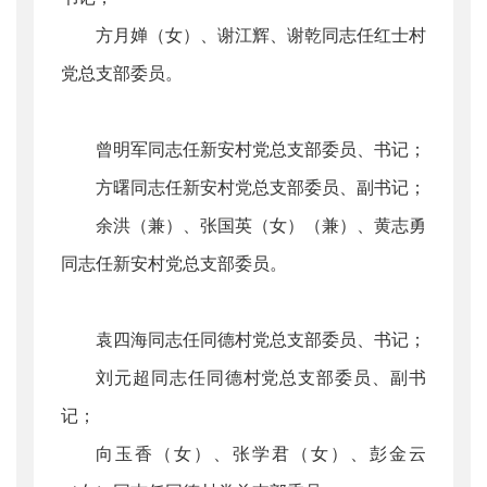
方月婵（女）、谢江辉、谢乾同志任红士村
党总支部委员。
曾明军同志任新安村党总支部委员、书记；
方曙同志任新安村党总支部委员、副书记；
余洪（兼）、张国英（女）（兼）、黄志勇
同志任新安村党总支部委员。
袁四海同志任同德村党总支部委员、书记；
刘元超同志任同德村党总支部委员、副书
记；
向玉香（女）、张学君（女）、彭金云