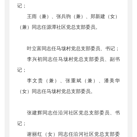
记；
王雨（兼）、张兵驹（兼）、郑新建（女）
（兼）同志任源潭社区党总支部委员。
叶立富同志任马垅村党总支部委员、书记；
李兴初同志任马垅村党总支部委员、副书
记；
李文贵（兼）、张重斌（兼）、潘美华
（女）同志任马垅村党总支部委员。
张建辉同志任沿河社区党总支部委员、书
记；
谢丽红（女）同志任沿河社区党总支部委