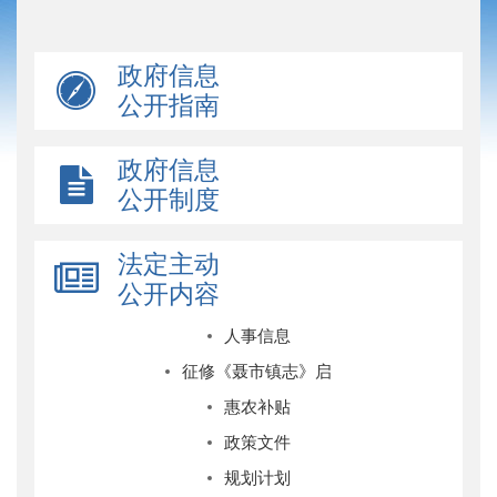
政府信息
公开指南
政府信息
公开制度
法定主动
公开内容
人事信息
征修《聂市镇志》启
惠农补贴
政策文件
规划计划