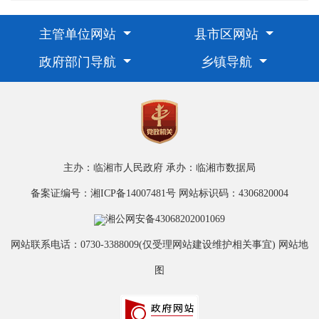
主管单位网站
县市区网站
3.《临湘市人民政府公报》：纸质公报可
政府部门导航
乡镇导航
在临湘市档案馆、临湘市政务服务大厅查
阅。电子版公报可在临湘市人民政府门户网
站政务公开频道“政府公报”专栏查阅（网
址：
主办：临湘市人民政府
承办：临湘市数据局
http://www.linxiang.gov.cn/24733/66133/index.htm）。
备案证编号：湘ICP备14007481号
网站标识码：4306820004
4.现场查阅点：
湘公网安备43068202001069
临湘市政务服务大厅：
网站联系电话：0730-3388009(仅受理网站建设维护相关事宜)
网站地
地址：临湘市长盛西路333号智慧政务中
图
心一楼，
办公时间：周一至周五上午8:30—