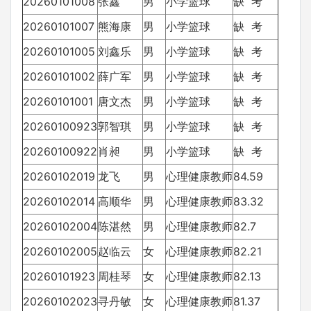
20260101008
张鑫
男
小学篮球
缺 考
20260101007
熊海康
男
小学篮球
缺 考
20260101005
刘鑫乐
男
小学篮球
缺 考
20260101002
薛广军
男
小学篮球
缺 考
20260101001
唐文杰
男
小学篮球
缺 考
20260100923
郭智琪
男
小学篮球
缺 考
20260100922
肖昶
男
小学篮球
缺 考
20260102019
龙飞
男
心理健康教师
84.59
20260102014
高顺华
男
心理健康教师
83.32
20260102004
陈湛然
男
心理健康教师
82.7
20260102005
赵临云
女
心理健康教师
82.21
20260101923
周桂琴
女
心理健康教师
82.13
20260102023
寻丹敏
女
心理健康教师
81.37