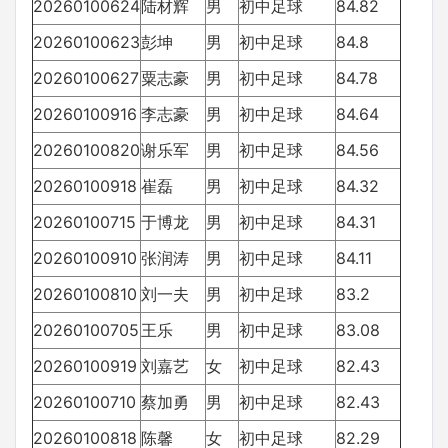
20260100624
陆材辉
男
初中足球
84.82
20260100623
彭坤
男
初中足球
84.8
20260100627
粟志豪
男
初中足球
84.78
20260100916
李志豪
男
初中足球
84.64
20260100820
谢乐军
男
初中足球
84.56
20260100918
崔磊
男
初中足球
84.32
20260100715
于博龙
男
初中足球
84.31
20260100910
张润涛
男
初中足球
84.11
20260100810
刘一夫
男
初中足球
83.2
20260100705
王乐
男
初中足球
83.08
20260100919
刘嘉艺
女
初中足球
82.43
20260100710
蔡加勇
男
初中足球
82.43
20260100818
陈馨
女
初中足球
82.29