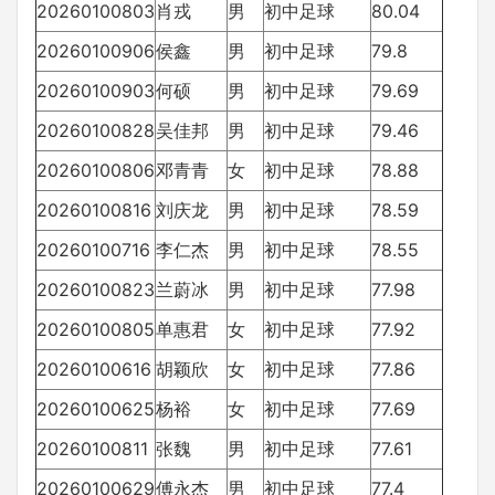
20260100803
肖戎
男
初中足球
80.04
20260100906
侯鑫
男
初中足球
79.8
20260100903
何硕
男
初中足球
79.69
20260100828
吴佳邦
男
初中足球
79.46
20260100806
邓青青
女
初中足球
78.88
20260100816
刘庆龙
男
初中足球
78.59
20260100716
李仁杰
男
初中足球
78.55
20260100823
兰蔚冰
男
初中足球
77.98
20260100805
单惠君
女
初中足球
77.92
20260100616
胡颖欣
女
初中足球
77.86
20260100625
杨裕
女
初中足球
77.69
20260100811
张魏
男
初中足球
77.61
20260100629
傅永杰
男
初中足球
77.4