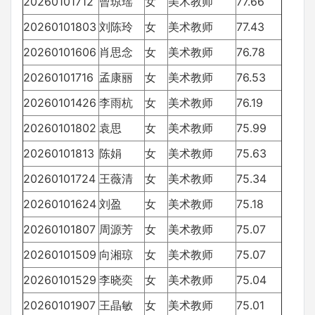
20260101712
曾琼瑶
女
美术教师
77.66
20260101803
刘陈玲
女
美术教师
77.43
20260101606
肖思念
女
美术教师
76.78
20260101716
孟康丽
女
美术教师
76.53
20260101426
李雨杭
女
美术教师
76.19
20260101802
袁思
女
美术教师
75.99
20260101813
陈娟
女
美术教师
75.63
20260101724
王薇清
女
美术教师
75.34
20260101624
刘盈
女
美术教师
75.18
20260101807
周源芳
女
美术教师
75.07
20260101509
向湘琼
女
美术教师
75.07
20260101529
李晓奕
女
美术教师
75.04
20260101907
王晶敏
女
美术教师
75.01