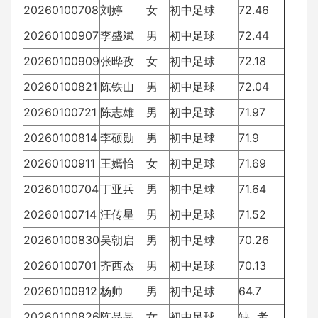
20260100708
刘婷
女
初中足球
72.46
20260100907
李盛斌
男
初中足球
72.44
20260100909
张晔孜
女
初中足球
72.18
20260100821
陈铁山
男
初中足球
72.04
20260100721
陈志雄
男
初中足球
71.97
20260100814
李硕勋
男
初中足球
71.9
20260100911
王嫣怡
女
初中足球
71.69
20260100704
丁亚兵
男
初中足球
71.64
20260100714
汪传星
男
初中足球
71.52
20260100830
吴朝启
男
初中足球
70.26
20260100701
齐西杰
男
初中足球
70.13
20260100912
杨帅
男
初中足球
64.7
20260100826
陈晶晶
女
初中足球
缺 考