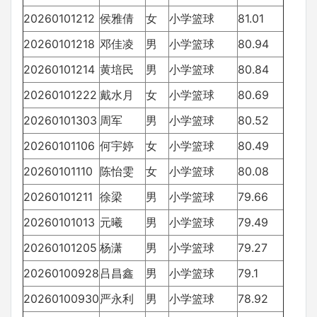
20260101212
侯雅倩
女
小学篮球
81.01
20260101218
邓佳凌
男
小学篮球
80.94
20260101214
黄培民
男
小学篮球
80.84
20260101222
戴水月
女
小学篮球
80.69
20260101303
周军
男
小学篮球
80.52
20260101106
何宇婷
女
小学篮球
80.49
20260101110
陈怡雯
女
小学篮球
80.08
20260101211
徐梁
男
小学篮球
79.66
20260101013
元曦
男
小学篮球
79.49
20260101205
杨潇
男
小学篮球
79.27
20260100928
吕昌鑫
男
小学篮球
79.1
20260100930
严永利
男
小学篮球
78.92