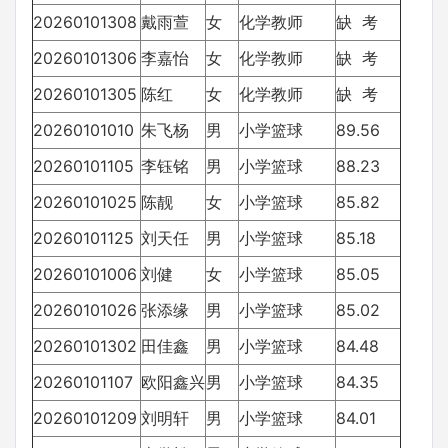
20260101308
戴雨萱
女
化学教师
缺 考
20260101306
李嘉怡
女
化学教师
缺 考
20260101305
陈红
女
化学教师
缺 考
20260101010
朱飞杨
男
小学篮球
89.56
20260101105
李钰铭
男
小学篮球
88.23
20260101025
陈靓
女
小学篮球
85.82
20260101125
刘天任
男
小学篮球
85.18
20260101006
刘健
女
小学篮球
85.05
20260101026
张添缘
男
小学篮球
85.02
20260101302
田佳鑫
男
小学篮球
84.48
20260101107
欧阳鑫兴
男
小学篮球
84.35
20260101209
刘明轩
男
小学篮球
84.01