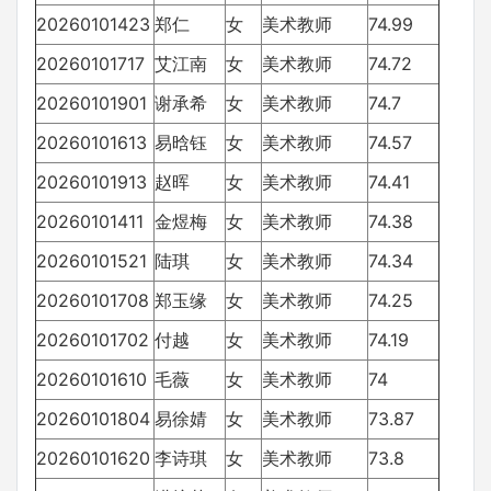
20260101423
郑仁
女
美术教师
74.99
20260101717
艾江南
女
美术教师
74.72
20260101901
谢承希
女
美术教师
74.7
20260101613
易晗钰
女
美术教师
74.57
20260101913
赵晖
女
美术教师
74.41
20260101411
金煜梅
女
美术教师
74.38
20260101521
陆琪
女
美术教师
74.34
20260101708
郑玉缘
女
美术教师
74.25
20260101702
付越
女
美术教师
74.19
20260101610
毛薇
女
美术教师
74
20260101804
易徐婧
女
美术教师
73.87
20260101620
李诗琪
女
美术教师
73.8