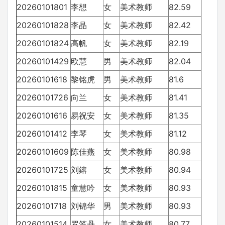
20260101801
李想
女
美术教师
82.59
20260101828
李晶
女
美术教师
82.42
20260101824
高帆
女
美术教师
82.19
20260101429
欧慧
男
美术教师
82.04
20260101618
黎铭虎
男
美术教师
81.6
20260101726
向兰
女
美术教师
81.41
20260101616
易祝安
女
美术教师
81.35
20260101412
李琴
女
美术教师
81.12
20260101609
陈佳燕
女
美术教师
80.98
20260101725
刘鎔
女
美术教师
80.94
20260101815
童慧吟
女
美术教师
80.93
20260101718
刘锦华
男
美术教师
80.93
20260101514
罗笠丹
女
美术教师
80.77