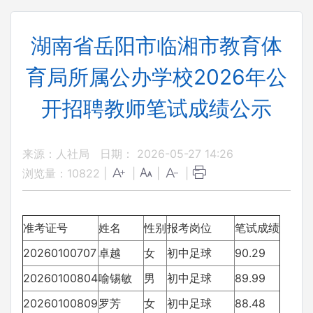
湖南省岳阳市临湘市教育体
育局所属公办学校2026年公
开招聘教师笔试成绩公示
来源：人社局
日期： 2026-05-27 14:26
浏览量：
10822
|
|
|
|
准考证号
姓名
性别
报考岗位
笔试成绩
20260100707
卓越
女
初中足球
90.29
20260100804
喻锡敏
男
初中足球
89.99
20260100809
罗芳
女
初中足球
88.48