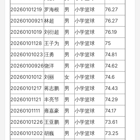
20260101219
罗海根
男
小学篮球
76.27
20260100921
林超
男
小学篮球
76.27
20260101019
刘衍超
男
小学篮球
76.19
20260101128
王子为
男
小学篮球
75
20260101023
汪勇
男
小学篮球
74.81
20260100926
饶洋
男
小学篮球
74.62
20260101012
刘丽
女
小学篮球
74.6
20260101217
蒋志鹏
男
小学篮球
74.43
20260101121
丰亮节
男
小学篮球
74.29
20260101111
雍嘉豪
男
小学篮球
74.17
20260101226
王亚鹏
男
小学篮球
73.61
20260101202
胡巍
男
小学篮球
73.25