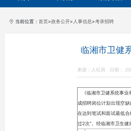
当前位置：
首页
>
政务公开
>
人事信息
>
考录招聘
临湘市卫健系
来源：人社局
日期： 202
《临湘市卫健系统事业单
成招聘岗位计划出现空缺
在达到笔试和面试最低合
过2次”。经临湘市卫生