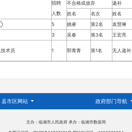
招聘
不合格或放弃
递补
人数
姓名
名次
姓名
①
5
姚睿
第2名
袁慧琳
3
吴春
第3名
王宏亮
息技术员
1
郭青青
第1名
无人递补
县市区网站
政府部门导航
主办：临湘市人民政府
承办：临湘市数据局