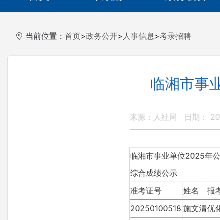
当前位置：
首页
>
政务公开
>
人事信息
>
考录招聘
临湘市事业
来源：人社局
日期： 202
临湘市事业单位2025年
综合成绩公示
准考证号
姓名
报
20250100518
施文清
优