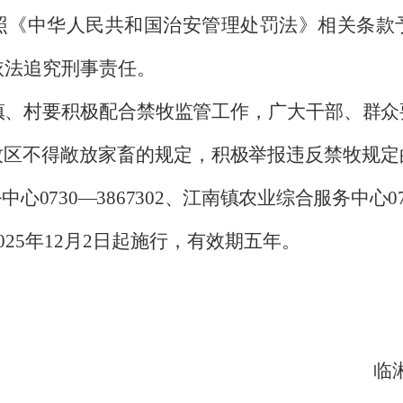
照《中华人民共和国治安管理处罚法》相关条款
依法追究刑事责任。
镇、村要积极配合禁牧监管工作，广大干部、群众
牧区不得敞放家畜的规定，积极举报违反禁牧规定
务中心
0730
—
3867302
、江南镇农业综合服务中心
0
025
年
12
月
2
日起施行，有效期五年。
临