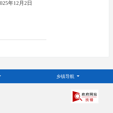
025
年
12
月
2
日
乡镇导航