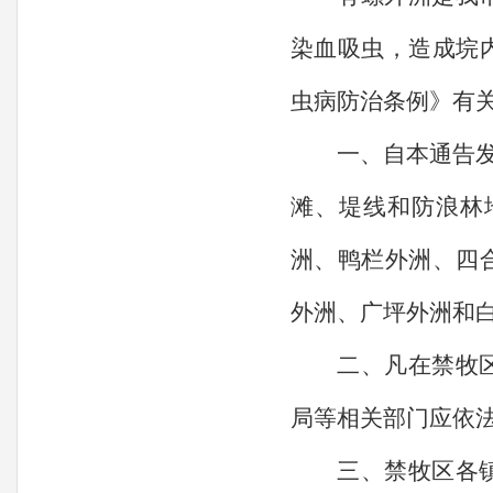
染血吸虫，造成垸
虫病防治条例》有
一、自本通告
滩、堤线和防浪林
洲、鸭栏外洲、四
外洲、广坪外洲和
二、凡在禁牧
局等相关部门应依
三、禁牧区各