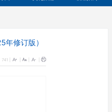
25年修订版）
：
741
|
|
|
|