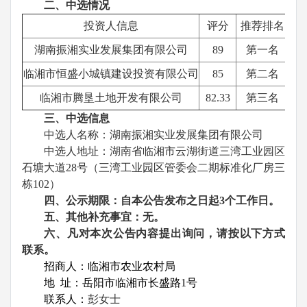
二、中选情况
投资人信息
评分
推荐排名
湖南振湘实业发展集团有限公司
89
第一名
临湘市恒盛小城镇建设投资有限公司
85
第二名
临湘市腾垦土地开发有限公司
82.33
第三名
三、中选信息
中选人名称：湖南振湘实业发展集团有限公司
中选人地址：湖南省临湘市云湖街道三湾工业园区
石塘大道
28
号（三湾工业园区管委会二期标准化厂房三
栋
102
）
四、公示期限：自本公告发布之日起
3
个工作日。
五、其他补充事宜：无。
六、凡对本次公告内容提出询问，请按以下方式
联系。
招商人：临湘市农业农村局
地
址：岳阳市临湘市长盛路
1
号
联系人：
彭女士