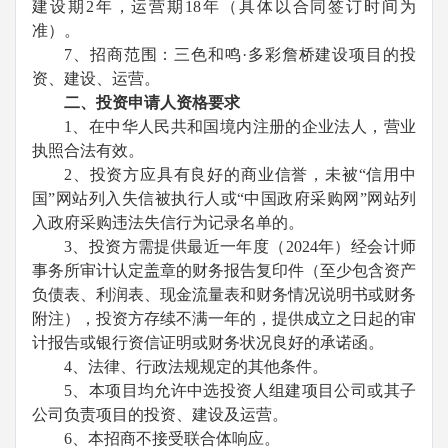
建设期
2
年，运营期
18
年（具体以合同签订时间为
准）。
7
、招商范围：三色和鸣·多彩詹桥建设项目的投
资、建设、运营。
二、投资申请人资格要求
1
、在中华人民共和国境内注册的企业法人，营业
执照合法有效。
2
、投资方应具有良好的商业信誉，未被“信用中
国”网站列入失信被执行人或“中国政府采购网”网站列
入政府采购违法失信行为记录名单的。
3
、投资方需提供最近一年度（
2024
年）经会计师
事务所审计认定盖章的财务报告复印件（至少包含资产
负债表、利润表、现金流量表和财务情况说明书或财务
附注），投资方存续不满一年的，
提供成立之日起的审
计报告或银行资信证明或财务状况良好的承诺函
。
4
、法律、行政法规规定的其他条件。
5
、本项目均允许中选投资人组建项目公司或其子
公司负责项目的投资、建设及运营。
6
、本招商不接受联合体响应。