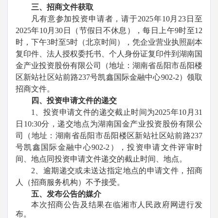
三、招商文件获取
凡有意参加投资申请者，请于
2025
年
10
月
23
日至
2025
年
10
月
30
日（节假日不休息），每日上午
9
时至
12
时，下午
3
时至
5
时（北京时间），凭企业营业执照副本
复印件、法人授权委托书、个人身份证复印件到湖南国
金产业投资股份有限公司（地址：湖南省岳阳市岳阳楼
区新站社区站前路
237
号凯鑫国际金融中心
902-2
）领取
招商文件。
四、投资申请文件的递交
1
、投资申请文件的递交截止时间为
2025
年
10
月
31
日
10:30
分，递交地点为湖南国金产业投资股份有限公
司（地址：湖南省岳阳市岳阳楼区新站社区站前路
237
号凯鑫国际金融中心
902-2
），投资申请文件评审时
间、地点同投资申请文件递交的截止时间、地点。
2
、逾期递交或未送达指定地点的申请文件，招商
人（招商服务机构）不予接受。
五、发布公告的媒介
本次招商公告及结果在临湘市人民政府网进行发
布。