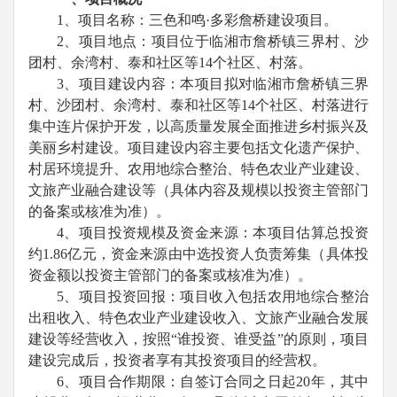
1
、项目名称：三色和鸣·多彩詹桥建设项目。
2
、项目地点：项目位于临湘市詹桥镇三界村、沙
团村、余湾村、泰和社区等
14
个社区、村落。
3
、项目建设内容：本项目拟对临湘市詹桥镇三界
村、沙团村、余湾村、泰和社区等
14
个社区、村落进行
集中连片保护开发，以高质量发展全面推进乡村振兴及
美丽乡村建设。项目建设内容主要包括文化遗产保护、
村居环境提升、农用地综合整治、特色农业产业建设、
文旅产业融合建设等（具体内容及规模以投资主管部门
的备案或核准为准）。
4
、项目投资规模及资金来源：本项目估算总投资
约
1.86
亿元，资金来源由中选投资人负责筹集
（具体投
资金额以
投资主管部门的备案或核准为准
）。
5
、项目投资回报：项目收入包括农用地综合整治
出租收入、特色农业产业建设收入、文旅产业融合发展
建设等经营收入，按照“谁投资、谁受益”的原则，项目
建设完成后，投资者享有其投资项目的经营权。
6
、项目合作期限：自签订合同之日起
20
年，其中