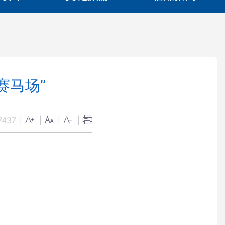
赛马场”
7437
|
|
|
|