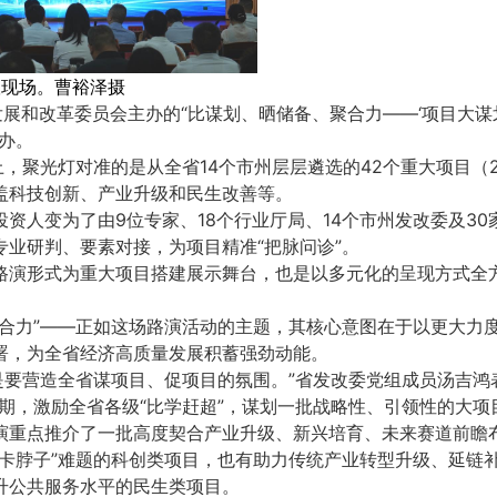
议现场。曹裕泽摄
发展和改革委员会主办的“比谋划、晒储备、聚合力——‘项目大谋
办。
上，聚光灯对准的是从全省14个市州层层遴选的42个重大项目（
盖科技创新、产业升级和民生改善等。
资人变为了由9位专家、18个行业厅局、14个市州发改委及3
专业研判、要素对接，为项目精准“把脉问诊”。
路演形式为重大项目搭建展示舞台，也是以多元化的呈现方式全
聚合力”——正如这场路演活动的主题，其核心意图在于以更大力
署，为全省经济高质量发展积蓄强劲动能。
就是要营造全省谋项目、促项目的氛围。”省发改委党组成员汤吉鸿
前期，激励全省各级“比学赶超”，谋划一批战略性、引领性的大项
演重点推介了一批高度契合产业升级、新兴培育、未来赛道前瞻
“卡脖子”难题的科创类项目，也有助力传统产业转型升级、延链
升公共服务水平的民生类项目。