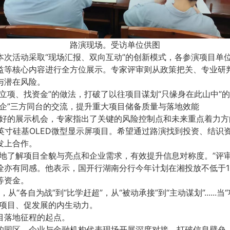
路演现场。受访单位供图
本次活动采取“现场汇报、双向互动”的创新模式，各参演项目单
益等核心内容进行全方位展示。专家评审则从政策把关、专业研
与潜在风险。
立项、找资金”的做法，打破了以往项目谋划“只缘身在此山中”
金企”三方同台的交流，提升重大项目储备质量与落地效能
很好的展示机会，专家指出了关键的风险控制点和未来重点着力方
英寸硅基OLED微型显示屏项目。希望通过路演找到投资、结识
发上合作。
观地了解项目全貌与亮点和企业需求，有效提升信息对称度。”评
佺亦有同感。他表示，国开行湖南分行今年计划在湘投放不低于1
等资金。
，从“各自为战”到“比学赶超”，从“被动承接”到“主动谋划”......
谋项目、促发展的内生动力。
目落地征程的起点。
的园区、企业与金融机构代表现场开展深度对接，打破信息壁垒