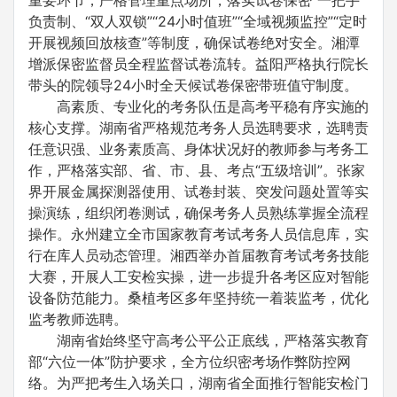
重要环节，严格管理重点场所，落实试卷保密“一把手”
负责制、“双人双锁”“24小时值班”“全域视频监控”“定时
开展视频回放核查”等制度，确保试卷绝对安全。湘潭
增派保密监督员全程监督试卷流转。益阳严格执行院长
带头的院领导24小时全天候试卷保密带班值守制度。
高素质、专业化的考务队伍是高考平稳有序实施的
核心支撑。湖南省严格规范考务人员选聘要求，选聘责
任意识强、业务素质高、身体状况好的教师参与考务工
作，严格落实部、省、市、县、考点“五级培训”。张家
界开展金属探测器使用、试卷封装、突发问题处置等实
操演练，组织闭卷测试，确保考务人员熟练掌握全流程
操作。永州建立全市国家教育考试考务人员信息库，实
行在库人员动态管理。湘西举办首届教育考试考务技能
大赛，开展人工安检实操，进一步提升各考区应对智能
设备防范能力。桑植考区多年坚持统一着装监考，优化
监考教师选聘。
湖南省始终坚守高考公平公正底线，严格落实教育
部“六位一体”防护要求，全方位织密考场作弊防控网
络。为严把考生入场关口，湖南省全面推行智能安检门