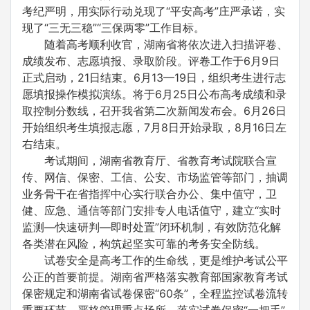
考纪严明，用实际行动兑现了“平安高考”庄严承诺，实
现了“三无三稳”“三保两零”工作目标。
随着高考顺利收官，湖南省将依次进入扫描评卷、
成绩发布、志愿填报、录取阶段。评卷工作于6月9日
正式启动，21日结束。6月13—19日，组织考生进行志
愿填报操作模拟演练。将于6月25日公布高考成绩和录
取控制分数线，召开我省第二次新闻发布会。6月26日
开始组织考生填报志愿，7月8日开始录取，8月16日左
右结束。
考试期间，湖南省教育厅、省教育考试院联合宣
传、网信、保密、工信、公安、市场监管等部门，抽调
业务骨干在省指挥中心实行联合办公、集中值守，卫
健、应急、通信等部门安排专人电话值守，建立“实时
监测—快速研判—即时处置”闭环机制，有效防范化解
各类潜在风险，构筑起坚实可靠的考务安全防线。
试卷安全是高考工作的生命线，更是维护考试公平
公正的首要前提。湖南省严格落实教育部国家教育考试
保密规定和湖南省试卷保密“60条”，全程监控试卷流转