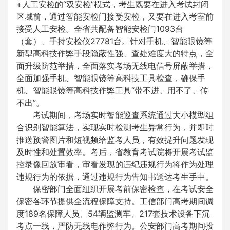
+人工安检的“双安检”模式，考生既要在进入考试封闭
区域前，通过智能安检门接受安检，又要在进入考室前
接受人工安检。全省共配备智能安检门1093台
（套）、手持安检仪27781台。针对手机、智能眼镜等
新型高科技作弊手段隐蔽性强、查处难度大的特点，全
面升级防范举措，全面落实考场无线电信号屏蔽举措，
全面加强手机、智能眼镜等高科技工具检查，确保手
机、智能眼镜等高科技作弊工具“带不进、用不了、传
不出”。
考试期间，考场实时智能巡查系统通过大小模型组
合识别智能算法，实现实时检测考生异常行为，并即时
推送预警图片和短视频给监考人员，有效提升问题发现
及时性和处置效率。考后，省教育考试院将开展考试监
控录像回放审看，审看发现的违纪违规行为将作为处理
违规行为的依据，通过违规行为告知书送达考生手中。
保密部门全面组织开展考前保密检查，在考试安全
保密各环节提供全流程保障支持。工信部门高考期间调
度189名保障人员、54辆监测车、217套技术设备下沉
考点一线，严防无线电作弊行为。公安部门高考期间投