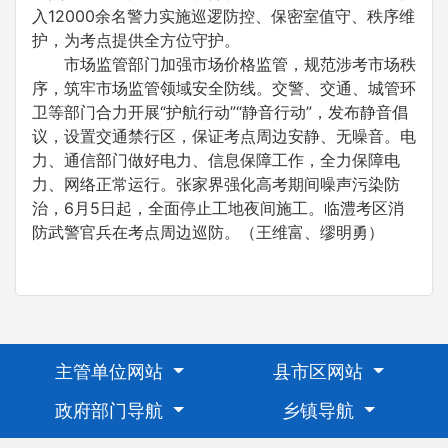
入12000余名警力实施巡逻防控、保密室值守、秩序维
护，为考点提供全方位守护。
市场监管部门加强市场价格监管，规范涉考市场秩
序，筑牢市场监管领域安全防线。交警、交通、城管环
卫等部门合力开展“护航行动”“静音行动”，发布静音倡
议，设置交通禁行区，保证考点周边安静、无噪音。电
力、通信部门做好电力、信息保障工作，全力保障电
力、网络正常运行。张家界强化高考期间噪声污染防
治，6月5日起，全面停止工地夜间施工。临澧考区消
防武警官兵在考点周边巡防。（王维富、缪明勇）
主管单位网站
县市区网站
政府部门导航
乡镇导航