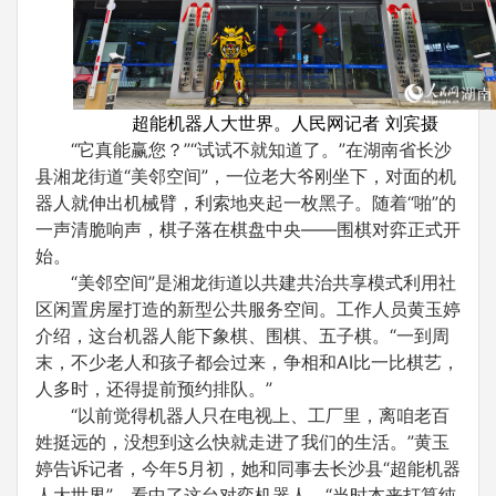
超能机器人大世界。人民网记者 刘宾摄
“它真能赢您？”“试试不就知道了。”在湖南省长沙
县湘龙街道“美邻空间”，一位老大爷刚坐下，对面的机
器人就伸出机械臂，利索地夹起一枚黑子。随着“啪”的
一声清脆响声，棋子落在棋盘中央——围棋对弈正式开
始。
“美邻空间”是湘龙街道以共建共治共享模式利用社
区闲置房屋打造的新型公共服务空间。工作人员黄玉婷
介绍，这台机器人能下象棋、围棋、五子棋。“一到周
末，不少老人和孩子都会过来，争相和AI比一比棋艺，
人多时，还得提前预约排队。”
“以前觉得机器人只在电视上、工厂里，离咱老百
姓挺远的，没想到这么快就走进了我们的生活。”黄玉
婷告诉记者，今年5月初，她和同事去长沙县“超能机器
人大世界”，看中了这台对弈机器人。“当时本来打算纯