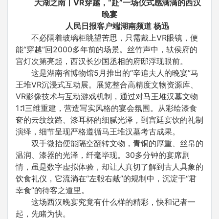
大湖之南丨VR穿越，“赴”一场仪式感满满的西汉
晚宴
人民日报客户端湖南频道 杨迅
不必隔着玻璃柜眺望苦思，只需戴上VR眼镜，便
能“穿越”回2000多年前的场景。丝竹声中，轪侯府的
宫灯次第亮起，西汉长沙国丞相的府邸浮现眼前。
这是湖南省博物馆5月推出的“辛追夫人的晚宴”马
王堆VR沉浸式互动展。展览整合高精度文物资源库、
VR影像技术与互动游戏机制，通过对马王堆汉墓文物
1∶1三维重建，营造写实风格的宴会氛围。从彩绘漆食
奁的云纹纹路、漆耳杯的细腻光泽，到宫廷宴饮的礼制
演绎，细节呈现严格遵循马王堆汉墓考古成果。
双手微抬便能隔空翻转文物，青铜的厚重、丝帛的
温润、漆器的光泽，纤毫毕现。30多分钟的宴席剧
情，虽是数字虚拟体验，却让人真切了解到古人具象的
饮食礼仪，它流淌在“左殽右胾”的规制中，沉淀于“君
幸食”的待客之道里。
这场西汉晚宴究竟有什么样的精彩，快和记者一
起，先睹为快。