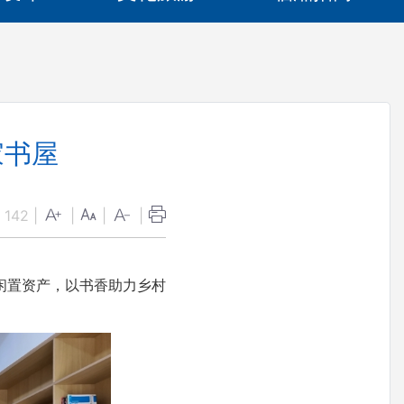
家书屋
：
142
|
|
|
|
闲置资产，以书香助力乡村