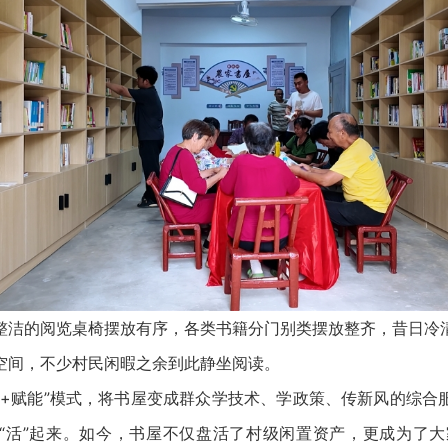
的阅览桌椅摆放有序，各类书籍分门别类摆放整齐，昔日冷
空间，不少村民闲暇之余到此静坐阅读。
赋能”模式，将书屋变成群众学技术、学政策、传新风的综合
“活”起来。如今，书屋不仅盘活了村级闲置资产，更成为了大家