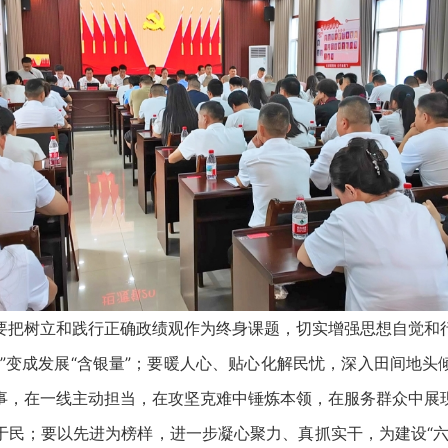
树立和践行正确政绩观作为终身课题，切实增强思想自觉和
量”变成发展“含银量”；要暖人心、贴心化解民忧，深入田间地头
事，在一线主动担当，在攻坚克难中锤炼本领，在服务群众中展
于民；要以先进为榜样，进一步凝心聚力、真抓实干，为建设“六