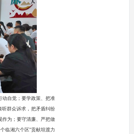
行动自觉；要学政策、把准
倾听群众诉求，把矛盾纠纷
现作为；要守清廉、严把做
个临湘六个区”贡献坦渡力