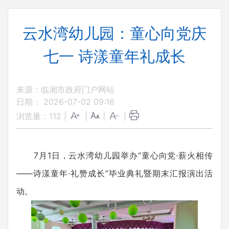
云水湾幼儿园：童心向党庆
七一 诗漾童年礼成长
来源：临湘市政府门户网站
日期： 2026-07-02 09:16
浏览量：
112
|
|
|
|
7月1日，云水湾幼儿园举办“童心向党·薪火相传
——诗漾童年·礼赞成长”毕业典礼暨期末汇报演出活
动。