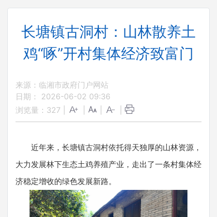
长塘镇古洞村：山林散养土
鸡“啄”开村集体经济致富门
来源：临湘市政府门户网站
日期： 2026-06-02 09:36
浏览量：
327
|
|
|
|
近年来，长塘镇古洞村依托得天独厚的山林资源，
大力发展林下生态土鸡养殖产业，走出了一条村集体经
济稳定增收的绿色发展新路。