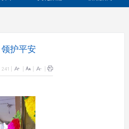
引领护平安
：
241
|
|
|
|