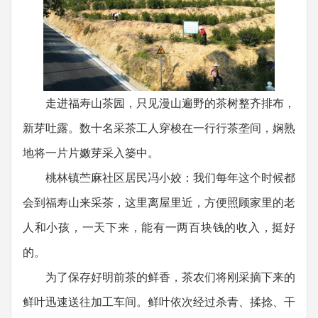
走进福寿山茶园，只见漫山遍野的茶树整齐排布，
新芽吐露。数十名采茶工人穿梭在一行行茶垄间，娴熟
地将一片片嫩芽采入篓中。
桃林镇苎麻社区居民冯小姣：我们每年这个时候都
会到福寿山来采茶，这里离屋里近，方便照顾家里的老
人和小孩，一天下来，能有一两百块钱的收入，挺好
的。
为了保存好明前茶的鲜香，茶农们将刚采摘下来的
鲜叶迅速送往加工车间。鲜叶依次经过杀青、揉捻、干