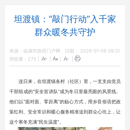
坦渡镇：“敲门行动”入千家
群众暖冬共守护
来源：临湘市政府门户网
日期： 2026-01-08 09:31
浏览量：
275
|
|
|
|
连日来，在坦渡镇各村（社区）里，一支支由党员
干部组成的“安全宣讲队”成为冬日里最亮眼的风景线。
他们以“面对面、零距离”的贴心方式，用乡音俗语把政
策红利、安全常识和暖心服务精准送到群众心坎上，让
这个寒冬充满“民生温度”。