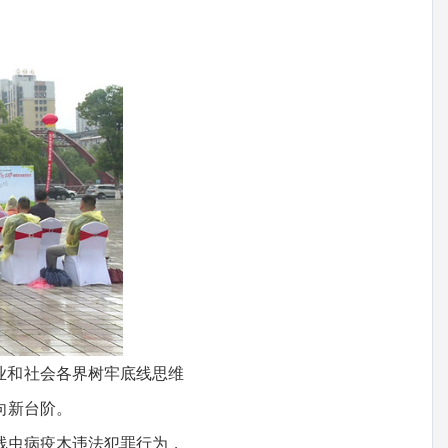
业和社会各界树牢底线思维
向新台阶。
线虫病疫木违法犯罪行为，