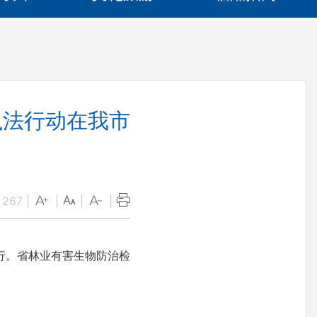
执法行动在我市
：
267
|
|
|
|
行。省林业有害生物防治检